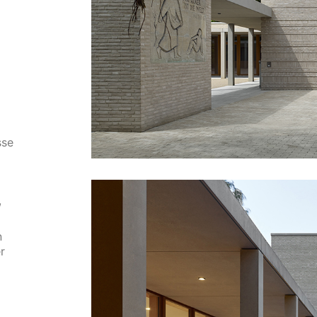
sse
,
n
r