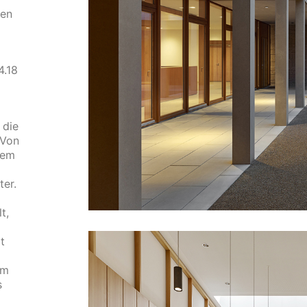
men
4.18
 die
 Von
nem
ter.
t,
t
em
s