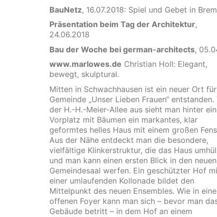
BauNetz
, 16.07.2018: Spiel und Gebet in Bre
Präsentation beim Tag der Architektur
,
24.06.2018
Bau der Woche bei german-architects
, 05.0
www.marlowes.de
Christian Holl: Elegant,
bewegt, skulptural.
Mitten in Schwachhausen ist ein neuer Ort für
Gemeinde „Unser Lieben Frauen“ entstanden.
der H.-H.-Meier-Allee aus sieht man hinter ei
Vorplatz mit Bäumen ein markantes, klar
geformtes helles Haus mit einem großen Fens
Aus der Nähe entdeckt man die besondere,
vielfältige Klinkerstruktur, die das Haus umhüll
und man kann einen ersten Blick in den neuen
Gemeindesaal werfen. Ein geschützter Hof mi
einer umlaufenden Kollonade bildet den
Mittelpunkt des neuen Ensembles. Wie in ein
offenen Foyer kann man sich – bevor man da
Gebäude betritt – in dem Hof an einem