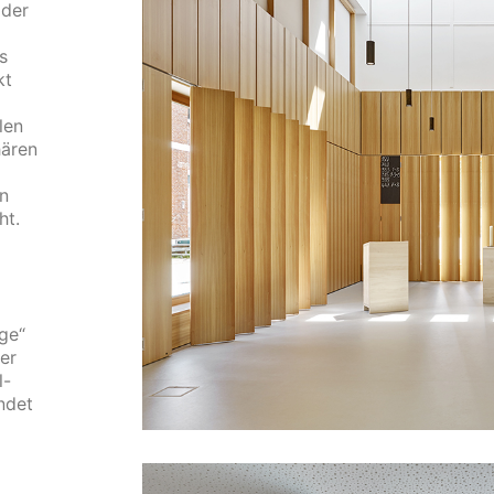
 der
s
kt
len
hären
an
ht.
nge“
er
l-
ndet