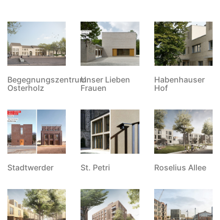
Begegnungszentrum
Unser Lieben
Habenhauser
Osterholz
Frauen
Hof
Stadtwerder
St. Petri
Roselius Allee